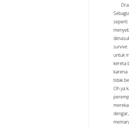
Dra
Sebagia
seperti
menyeba
dimasuki
survive
untuk 
kereta 
karena 
tidak b
Oh ya k
perempu
mereka 
dengar,
memangg