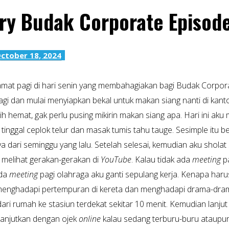
ry Budak Corporate Episode
ctober 18, 2024
amat pagi di hari senin yang membahagiakan bagi Budak Corporat
agi dan mulai menyiapkan bekal untuk makan siang nanti di kan
bih hemat, gak perlu pusing mikirin makan siang apa. Hari ini 
u tinggal ceplok telur dan masak tumis tahu tauge. Sesimple itu b
 dari seminggu yang lalu. Setelah selesai, kemudian aku sholat 
melihat gerakan-gerakan di
YouTube
. Kalau tidak ada
meeting
pa
ada
meeting
pagi olahraga aku ganti sepulang kerja. Kenapa ha
menghadapi pertempuran di kereta dan menghadapi drama-dra
ari rumah ke stasiun terdekat sekitar 10 menit. Kemudian lanjut 
lanjutkan dengan ojek
online
kalau sedang terburu-buru ataupun