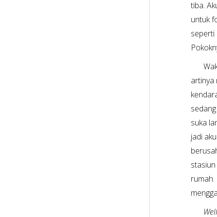
tiba. 
untuk f
seperti
Pokokny
Wak
artinya
kendara
sedang 
suka la
jadi ak
berusa
stasiun
rumah. 
menggam
Wel