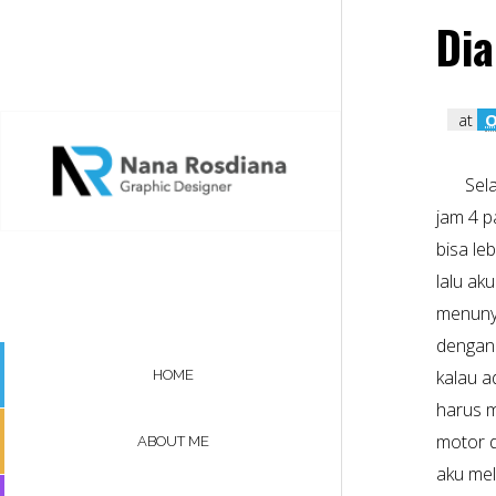
Dia
at
O
Sel
jam 4 p
bisa le
lalu ak
menunya
dengan 
kalau 
HOME
harus 
motor d
ABOUT ME
aku me