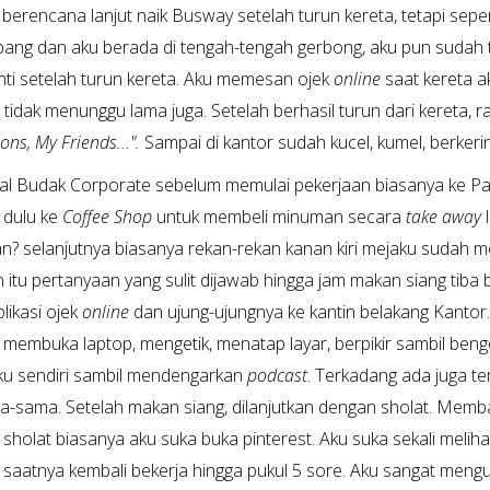
 berencana lanjut naik Busway setelah turun kereta, tetapi sepe
ng dan aku berada di tengah-tengah gerbong, aku pun sudah 
nti setelah turun kereta. Aku memesan ojek
online
saat kereta a
 tidak menunggu lama juga. Setelah berhasil turun dari kereta,
ns, My Friends...".
Sampai di kantor sudah kucel, kumel, berkeri
ual Budak Corporate sebelum memulai pekerjaan biasanya ke Pantr
 dulu ke
Coffee Shop
untuk membeli minuman secara
take away
n? selanjutnya biasanya rekan-rekan kanan kiri mejaku sudah m
n itu pertanyaan yang sulit dijawab hingga jam makan siang t
likasi ojek
online
dan ujung-ujungnya ke kantin belakang Kantor. 
membuka laptop, mengetik, menatap layar, berpikir sambil beng
ku sendiri sambil mendengarkan
podcast
. Terkadang ada juga 
-sama. Setelah makan siang, dilanjutkan dengan sholat. Memba
 sholat biasanya aku suka buka pinterest. Aku suka sekali meliha
, saatnya kembali bekerja hingga pukul 5 sore. Aku sangat men