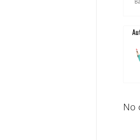
Badm
Au
No 