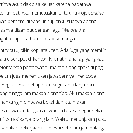
rtinya aku tidak bisa keluar karena padatnya
terlambat. Aku memutuskan untuk naik ojek
online
kan berhenti di Stasiun tujuanku supaya abang
 rasanya disambut dengan lagu
"We are the
ngat tetapi kita harus tetap semangat.
y dulu, bikin kopi atau teh. Ada juga yang memilih
lalu diseruput di kantor. Nikmat mana lagi yang kau
elontarkan pertanyaan "makan siang apa?" di pagi
iba belum juga menemukan jawabannya, mencoba
Begitu terus setiap hari. Kegiatan dilanjutkan
ong hingga jam makan siang tiba. Aku makan siang
temanku yg membawa bekal dan kita makan
sahi wajah dengan air wudhu terasa segar sekali.
t ilustrasi karya orang lain. Waktu menunjukan pukul
gusahakan pekerjaanku selesai sebelum jam pulang