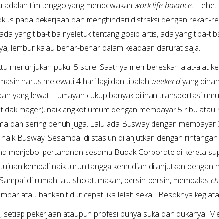
Aku adalah tim tenggo yang mendewakan
work life balance.
Hehe. 
okus pada pekerjaan dan menghindari distraksi dengan rekan-re
 ada yang tiba-tiba nyeletuk tentang gosip artis, ada yang tiba-t
a, lembur kalau benar-benar dalam keadaan darurat saja.
tu menunjukan pukul 5 sore. Saatnya membereskan alat-alat kerj
 masih harus melewati 4 hari lagi dan tibalah
weekend
yang dinan
an yang lewat. Lumayan cukup banyak pilihan transportasi umum 
tidak mager), naik angkot umum dengan membayar 5 ribu atau nai
ma dan sering penuh juga. Lalu ada Busway dengan membayar 3.
u naik Busway. Sesampai di stasiun dilanjutkan dengan rintangan 
ha menjebol pertahanan sesama Budak Corporate di kereta sup
 tujuan kembali naik turun tangga kemudian dilanjutkan dengan nai
Sampai di rumah lalu sholat, makan, bersih-bersih, membalas
ch
bar atau bahkan tidur cepat jika lelah sekali. Besoknya kegiata
l
, setiap pekerjaan ataupun profesi punya suka dan dukanya. 