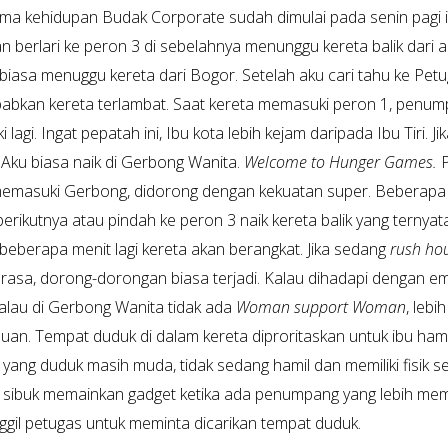
ma kehidupan Budak Corporate sudah dimulai pada senin pagi i
n berlari ke peron 3 di sebelahnya menunggu kereta balik dari a
 biasa menuggu kereta dari Bogor. Setelah aku cari tahu ke Petu
bkan kereta terlambat. Saat kereta memasuki peron 1, penump
 lagi. Ingat pepatah ini, Ibu kota lebih kejam daripada Ibu Tiri. J
. Aku biasa naik di Gerbong Wanita.
Welcome to Hunger Games.
P
memasuki Gerbong, didorong dengan kekuatan super. Beberapa 
berikutnya atau pindah ke peron 3 naik kereta balik yang ternya
beberapa menit lagi kereta akan berangkat. Jika sedang
rush ho
erasa, dorong-dorongan biasa terjadi. Kalau dihadapi dengan em
alau di Gerbong Wanita tidak ada
Woman support Woman
, leb
an. Tempat duduk di dalam kereta diproritaskan untuk ibu hamil
yang duduk masih muda, tidak sedang hamil dan memiliki fisik s
 sibuk memainkan gadget ketika ada penumpang yang lebih me
il petugas untuk meminta dicarikan tempat duduk.