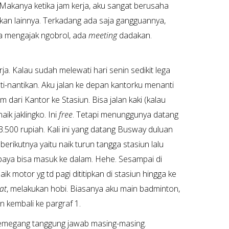
Makanya ketika jam kerja, aku sangat berusaha
kan lainnya. Terkadang ada saja gangguannya,
iba mengajak ngobrol, ada
meeting
dadakan.
a. Kalau sudah melewati hari senin sedikit lega
ti-nantikan. Aku jalan ke depan kantorku menanti
dari Kantor ke Stasiun. Bisa jalan kaki (kalau
k jaklingko. Ini
free
. Tetapi menunggunya datang
500 rupiah. Kali ini yang datang Busway duluan
berikutnya yaitu naik turun tangga stasiun lalu
aya bisa masuk ke dalam. Hehe. Sesampai di
k motor yg td pagi dititipkan di stasiun hingga ke
at
, melakukan hobi. Biasanya aku main badminton,
n kembali ke pargraf 1.
Memegang tanggung jawab masing-masing.