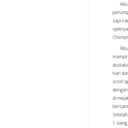
Aku
penumpa
saja na
ojeknya
Champio
Rit
mampir
dustaka
hari da
scroll
ap
dengan 
di meja
bersama
Setelah
1 siang