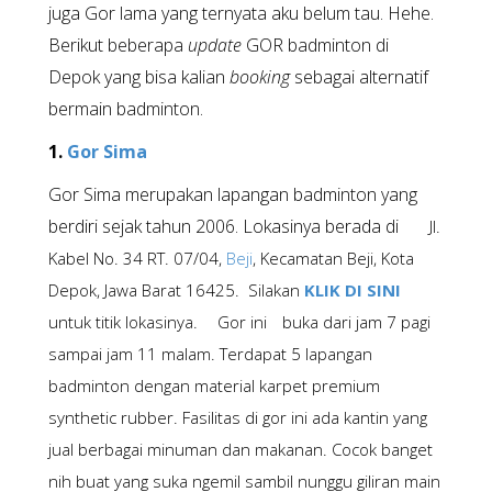
juga Gor lama yang ternyata aku belum tau. Hehe.
Berikut beberapa
update
GOR badminton di
Depok yang bisa kalian
booking
sebagai alternatif
bermain badminton.
1.
Gor Sima
Gor Sima merupakan lapangan badminton yang
berdiri sejak tahun 2006. Lokasinya berada di
Jl.
Kabel No. 34 RT. 07/04,
Beji
, Kecamatan Beji, Kota
Depok, Jawa Barat 16425. Silakan
KLIK DI SINI
untuk titik lokasinya.
Gor ini
buka dari jam 7 pagi
sampai jam 11 malam. Terdapat 5 lapangan
badminton dengan material karpet premium
synthetic rubber. Fasilitas di gor ini ada kantin yang
jual berbagai minuman dan makanan. Cocok banget
nih buat yang suka ngemil sambil nunggu giliran main