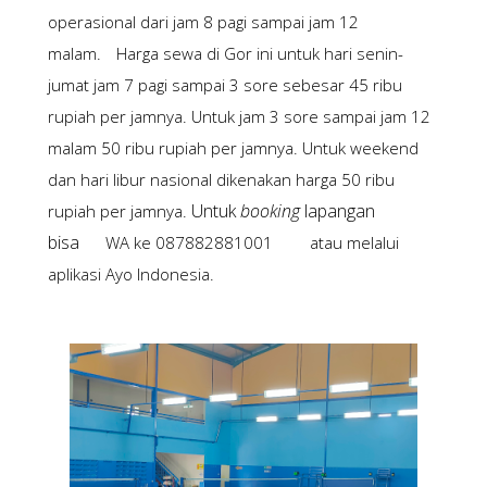
operasional dari jam 8 pagi sampai jam 12
malam.
Harga sewa di Gor ini untuk hari senin-
jumat jam 7 pagi sampai 3 sore sebesar 45 ribu
rupiah per jamnya. Untuk jam 3 sore sampai jam 12
malam 50 ribu rupiah per jamnya. Untuk weekend
dan hari libur nasional dikenakan harga 50 ribu
Untuk
booking
lapangan
rupiah per jamnya.
bisa
WA ke 087882881001
atau melalui
aplikasi Ayo Indonesia.