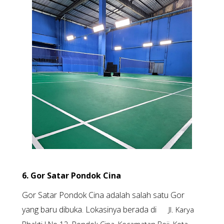
6. Gor Satar Pondok Cina
Gor Satar Pondok Cina adalah salah satu Gor
yang baru dibuka. Lokasinya berada di
Jl. Karya