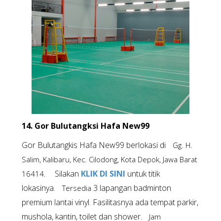
14. Gor Bulutangksi Hafa New99
Gor Bulutangkis Hafa New99 berlokasi di
Gg. H.
Salim, Kalibaru, Kec. Cilodong, Kota Depok, Jawa Barat
Silakan
KLIK DI SINI
untuk titik
16414.
lokasinya.
3 lapangan badminton
Tersedia
premium lantai vinyl. Fasilitasnya ada tempat parkir,
mushola, kantin, toilet dan shower.
Jam