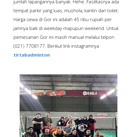
jumlah lapangannya banyak. Hehe. Fasilitasnya ada
tempat parkir yang luas, mushola, kantin dan toilet.
Harga sewa di Gor ini adalah 45 ribu rupiah per
jamnya baik di weekday mapupun weekend. Untuk
pemesanan Gor ini masih manual melalui telpon
(021) 7708177. Berikut link instagramnya
tirtabadminton