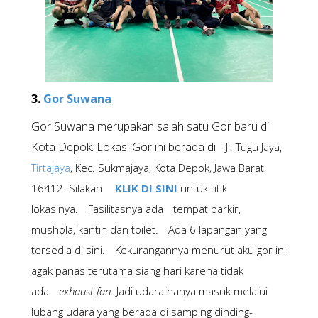
3.
Gor Suwana
Gor Suwana merupakan salah satu Gor baru di
Kota Depok. Lokasi Gor ini berada di
Jl. Tugu Jaya,
Tirtajaya
, Kec. Sukmajaya, Kota Depok, Jawa Barat
16412. Silakan
KLIK DI SINI
untuk titik
lokasinya.
Fasilitasnya ada
tempat parkir,
mushola, kantin dan toilet.
Ada 6 lapangan yang
tersedia di sini.
Kekurangannya menurut aku gor ini
agak panas terutama siang hari karena tidak
ada
exhaust fan
. Jadi udara hanya masuk melalui
lubang udara yang berada di samping dinding-