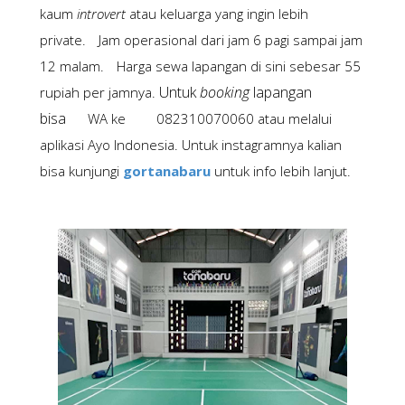
kaum
introvert
atau keluarga yang ingin lebih
private.
Jam operasional dari jam 6 pagi sampai jam
12 malam.
Harga sewa lapangan di sini sebesar 55
Untuk
booking
lapangan
rupiah per jamnya.
bisa
WA ke
082310070060 atau melalui
aplikasi Ayo Indonesia. Untuk instagramnya kalian
bisa kunjungi
gortanabaru
untuk info lebih lanjut.