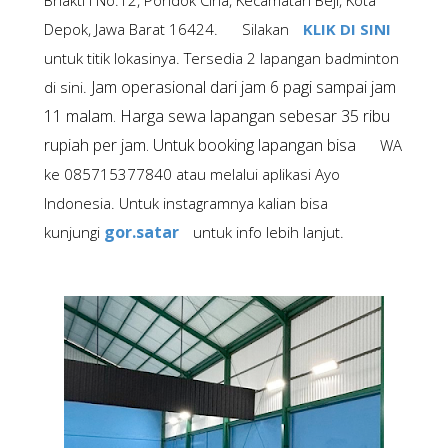
Bhakti I No.12, Pondok Cina, Kecamatan Beji, Kota
Depok, Jawa Barat 16424.
Silakan
KLIK DI SINI
untuk titik lokasinya. Tersedia 2 lapangan badminton
Jam operasional dari jam 6 pagi sampai jam
di sini.
11 malam. Harga sewa lapangan sebesar 35 ribu
rupiah per jam. Untuk booking lapangan bisa
WA
ke 085715377840 atau melalui aplikasi Ayo
Indonesia. Untuk instagramnya kalian bisa
gor.satar
kunjungi
untuk info lebih lanjut.