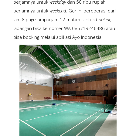
perjamnya untuk
weekday
dan 50 ribu rupiah
perjamnya untuk
weekend
. Gor ini beroperasi dari
jam 8 pagi sampai jam 12 malam. Untuk
booking
lapangan bisa ke nomer WA 085719246486 atau
bisa booking melalui aplikasi Ayo Indonesia.