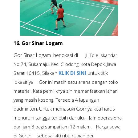
16. Gor Sinar Logam
Gor Sinar Logam berlokasi di
Jl. Tole Iskandar
No.74, Sukamaju, Kec. Cilodong, Kota Depok, Jawa
Silakan
KLIK DI SINI
untuk titik
Barat 16415.
lokasinya.
Gor ini masih satu arena dengan toko
material. Kata pemiliknya sih memanfaatkan lahan
4 lapangan
yang masih kosong. Tersedia
badminton. Untuk memasuki Gornya kita harus
menuruni tangga terlebih dahulu.
Jam operasional
dari jam 8 pagi sampai jam 12 malam.
Harga sewa
di Gor ini
sebesar 40 ribu rupiah per