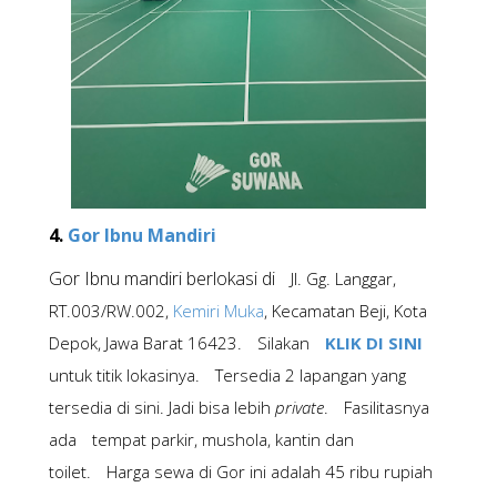
4.
Gor Ibnu Mandiri
Gor Ibnu mandiri berlokasi di
Jl. Gg. Langgar,
RT.003/RW.002,
Kemiri Muka
, Kecamatan Beji, Kota
Depok, Jawa Barat 16423.
Silakan
KLIK DI SINI
untuk titik lokasinya.
Tersedia 2 lapangan yang
tersedia di sini. Jadi bisa lebih
private
.
Fasilitasnya
ada
tempat parkir, mushola, kantin dan
toilet.
Harga sewa di Gor ini adalah 45 ribu rupiah