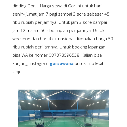
dinding Gor.
Harga sewa di Gor ini untuk hari
senin- jumat jam 7 pagi sampai 3 sore sebesar 45
ribu rupiah per jamnya. Untuk jam 3 sore sampai
jam 12 malam 50 ribu rupiah per jamnya. Untuk
weekend dan hari libur nasional dikenakan harga 50
ribu rupiah perj jamnya. Untuk booking lapangan
bisa WA ke nomer 087878596538. Kalian bisa
kunjungi instagram
gorsuwana
untuk info lebih
lanjut.