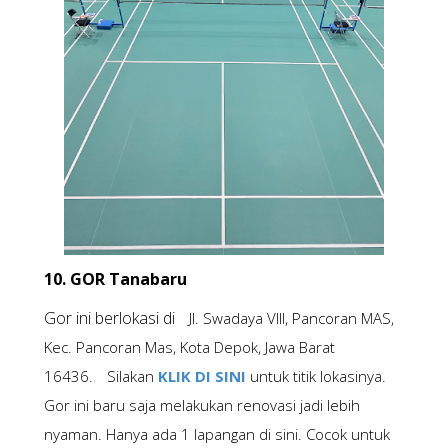
10. GOR Tanabaru
Gor ini berlokasi di
Jl. Swadaya VIII, Pancoran MAS,
Kec. Pancoran Mas, Kota Depok, Jawa Barat
16436.
Silakan
KLIK DI SINI
untuk titik lokasinya.
Gor ini baru saja melakukan renovasi jadi lebih
nyaman. Hanya ada 1 lapangan di sini. Cocok untuk