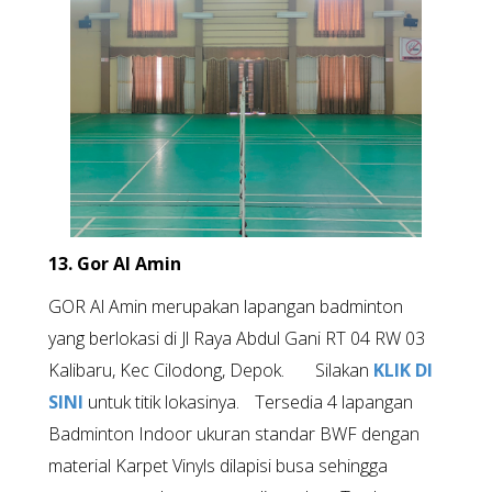
13. Gor Al Amin
GOR Al Amin merupakan lapangan badminton
yang berlokasi di Jl Raya Abdul Gani RT 04 RW 03
Kalibaru, Kec Cilodong, Depok.
Silakan
KLIK DI
SINI
untuk titik lokasinya.
Tersedia 4 lapangan
Badminton Indoor ukuran standar BWF dengan
material Karpet Vinyls dilapisi busa sehingga