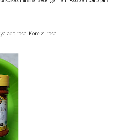
i kulkas minimal setengah jam. Aku sampai 5 jam
ya ada rasa. Koreksi rasa.