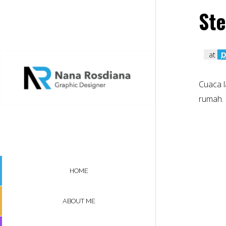
Ste
at
D
Cuaca l
rumah.
HOME
ABOUT ME