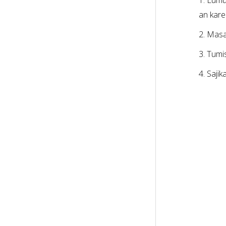
1. Lumu
an kare
2. Masa
3. Tumi
4. Saji