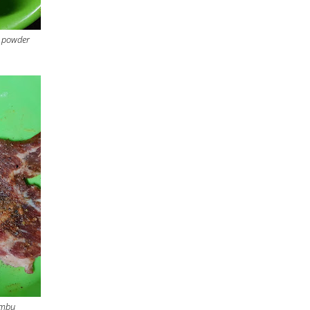
a powder
umbu