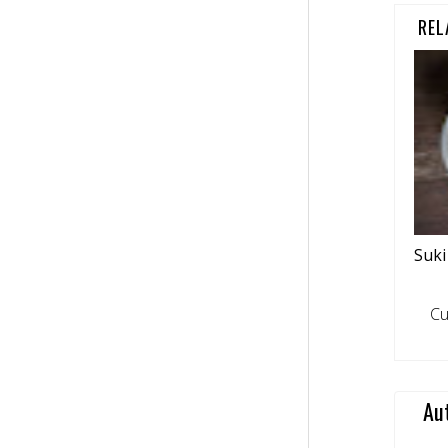
REL
Suk
Cuac
Au