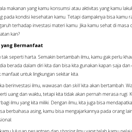
ala makanan yang kamu konsumsi atau aktivitas yang kamu lak
g pada kondisi kesehatan kamu. Tetapi dampaknya bisa kamu r
aruh terhadap investasi materi kamu. Jika kamu sehat di masa 
atan kan?
u yang Bermanfaat
u tak seperti harta. Semakin bertambah ilmu, kamu gak perlu
dia berada dalam diri kita dan bisa kita gunakan kapan saja dan
manfaat untuk lingkungan sekitar kita.
ika berinvestasi ilmu, wawasan dan
skill
kita akan bertambah. Wa
perti uang dan waktu, tetapi kita tidak akan pernah merasa rugi
rbagi ilmu yang kita miliki. Dengan ilmu, kita juga bisa mendapatk
sa berbahasa asing, kamu bisa mengajarkannya pada orang lai
sional.
a kamu lulusan pesantren dan
sharing
ilmu yang telah kamu pelaja