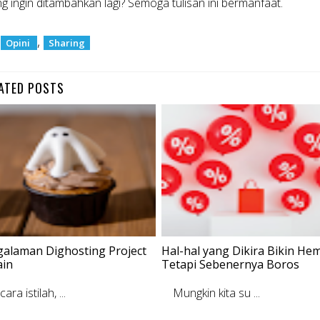
g ingin ditambahkan lagi? Semoga tulisan ini bermanfaat.
:
,
Opini
Sharing
ATED POSTS
alaman Dighosting Project
Hal-hal yang Dikira Bikin He
ain
Tetapi Sebenernya Boros
a istilah, ...
Mungkin kita su ...