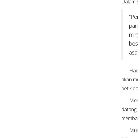
Dalam s
“Pe
pan
min
bes
asa
Had
akan me
petik da
Men
datang.
membant
Mun