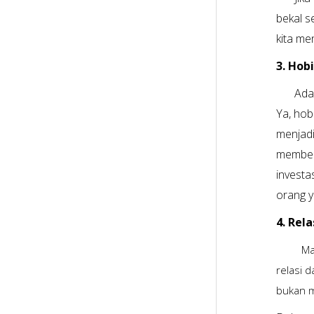
bekal s
kita me
3. Hob
Ada
Ya, hob
menjad
member
investa
orang y
4. Rel
Ma
relasi 
bukan m