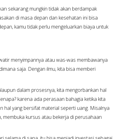
ukan sekarang mungkin tidak akan berdampak
asakan di masa depan dan kesehatan ini bisa
depan, kamu tidak perlu mengeluarkan biaya untuk
 khawatir menyimpannya atau was-was membawanya
 dimana saja. Dengan ilmu, kita bisa memberi
laupun dalam prosesnya, kita mengorbankan hal
. Kenapa? karena ada perasaan bahagia ketika kita
an hal yang bersifat material seperti uang. Misalnya
n, membuka kursus atau bekerja di perusahaan
ri selama di sana, itu bisa menjadi investasi sebagai