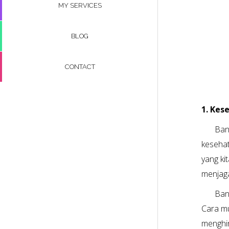
MY SERVICES
BLOG
CONTACT
1. Kes
Ban
kesehat
yang ki
menjaga
Ban
Cara mu
menghin