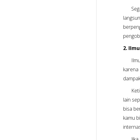
Seg
langsun
berpeng
pengob
2. Ilm
Ilm
karena 
dampak 
Ket
lain se
bisa be
kamu bi
interna
Jik