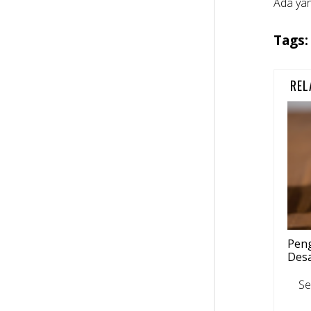
Ada yan
Tags
REL
Peng
Des
Secar