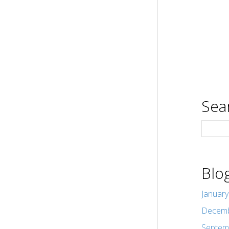
Sea
Blo
Januar
Decemb
Septem