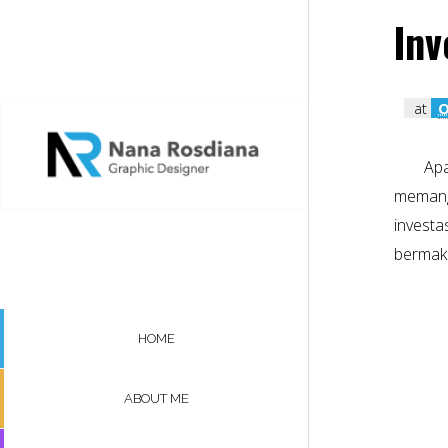
Inv
at
O
Apa
memang 
investa
bermakn
HOME
ABOUT ME