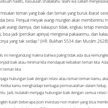
ebuah hadits, Rasululah shallallahu ‘alaihi wa sallam menjela
rmisalan teman yang baik dan teman yang buruk ibarat seo
dai besi. Penjual minyak wangi mungkin akan memberimu m
yak wangi darinya, dan kalaupun tidak, engkau tetap mend
i, bisa jadi (percikan apinya) mengenai pakaianmu, dan ka
pnya yang tak sedap.” (HR. Bukhari 5534 dan Muslim 2628
is ini mengandung makna bahwa paling tidak ada dua kemungkina
njadi baik atau minimal kita mendapati kebaikan teman kita. Ada
ri teman kita.
jaga hubungan baik dengan relasi atau teman-teman kamu, ak
 Ketika kamu menghadapi berbagai permasalahan dalam hidup, r
u. Jadi, mulailah menjaga hubungan baik dengan semua relasi
gkin itulah beberapa poin investasi non materi yang bisa memb